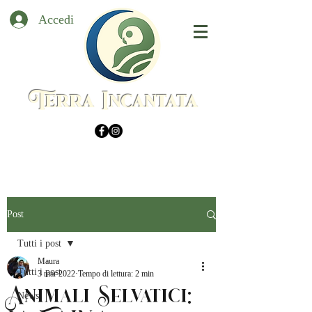
Accedi
Terra Incantata
Post
Tutti i post
Maura
Tutti i post
3 mar 2022
Tempo di lettura: 2 min
Animali Selvatici:
News