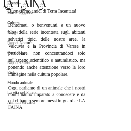
LA FAINA
Eventi
Buongiorno amici di Terra Incantata!
Miti e leggende
Cultura
Bentornati, o benvenunti, a un nuovo 
blog della serie incentrata sugli abitanti 
Rapaci
selvatici tipici delle nostre aree, la 
Rapaci Notturni
Valcuvia e la Provincia di Varese in 
Corvidi
particolare, non concentrandoci solo 
sull'aspetto scientifico e naturalistico, ma 
Rapaci Diurni
ponendo anche attenzione verso la loro 
Etologia
immagine nella cultura popolare.
Mondo animale
Oggi parliamo di un animale che i nostri 
La vita nel Parco
nonni hanno imparato a conoscere e da 
cui ci hanno sempre messi in guardia: LA 
Animali selvatici
FAINA