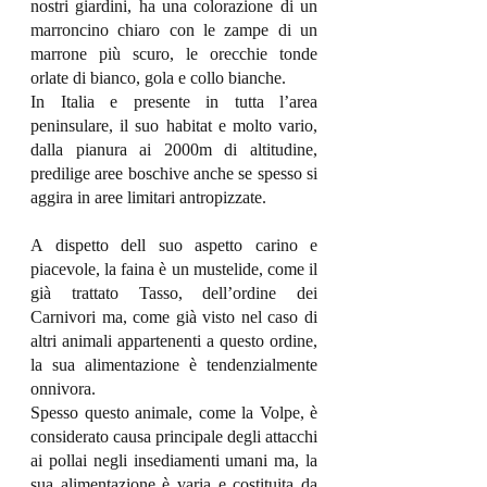
nostri giardini, ha una colorazione di un 
marroncino chiaro con le zampe di un 
marrone più scuro, le orecchie tonde 
orlate di bianco, gola e collo bianche.
In Italia e presente in tutta l’area 
peninsulare, il suo habitat e molto vario, 
dalla pianura ai 2000m di altitudine, 
predilige aree boschive anche se spesso si 
aggira in aree limitari antropizzate.
A dispetto dell suo aspetto carino e 
piacevole, la faina è un mustelide, come il 
già trattato Tasso, dell’ordine dei 
Carnivori ma, come già visto nel caso di 
altri animali appartenenti a questo ordine, 
la sua alimentazione è tendenzialmente 
onnivora.
Spesso questo animale, come la Volpe, è 
considerato causa principale degli attacchi 
ai pollai negli insediamenti umani ma, la 
sua alimentazione è varia e costituita da 