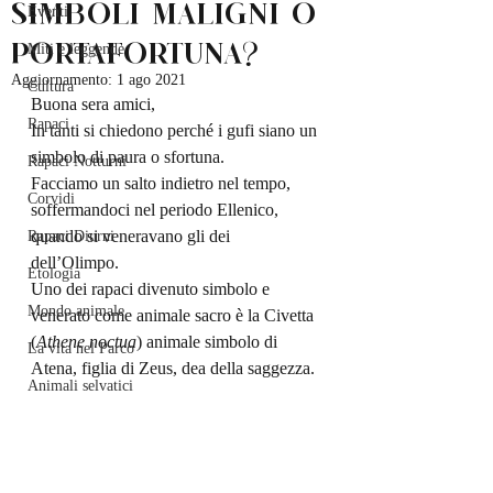
simboli maligni o
Eventi
portafortuna?
Miti e leggende
Aggiornamento:
1 ago 2021
Cultura
Buona sera amici,
Rapaci
In tanti si chiedono perché i gufi siano un 
simbolo di paura o sfortuna.
Rapaci Notturni
Facciamo un salto indietro nel tempo, 
Corvidi
soffermandoci nel periodo Ellenico, 
quando si veneravano gli dei 
Rapaci Diurni
dell’Olimpo.
Etologia
Uno dei rapaci divenuto simbolo e 
Mondo animale
venerato come animale sacro è la Civetta 
(
Athene noctua
) animale simbolo di 
La vita nel Parco
Atena, figlia di Zeus, dea della saggezza.
Animali selvatici