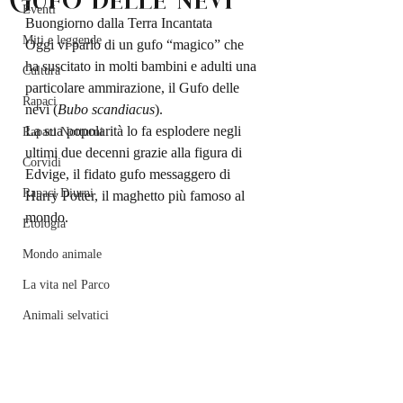
Eventi
Buongiorno dalla Terra Incantata
Miti e leggende
Oggi vi parlo di un gufo “magico” che 
ha suscitato in molti bambini e adulti una 
Cultura
particolare ammirazione, il Gufo delle 
Rapaci
nevi (
Bubo scandiacus
).
La sua popolarità lo fa esplodere negli 
Rapaci Notturni
ultimi due decenni grazie alla figura di 
Corvidi
Edvige, il fidato gufo messaggero di 
Rapaci Diurni
Harry Potter, il maghetto più famoso al 
mondo.
Etologia
Mondo animale
La vita nel Parco
Animali selvatici