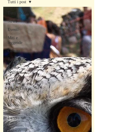
Tutti i post
Tutti i post
News
Eventi
Miti e
leggende
Cultura
Rapaci
Rapaci
Notturni
Corvidi
Rapaci Diurni
Etologia
Mondo
animale
La vita nel
Parco
Animali