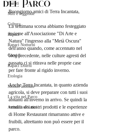
del Parco
Eventi
Buongiorno amici di Terra Incantata,
Miti e leggende
Cultura
La settimana scorsa abbiamo festeggiato 
insieme all'Associazione "Di Arte e 
Rapaci
Natura" l'ingresso alla "Metà Oscura" 
Rapaci Notturni
dell'anno quando, come accennato nel 
Corvidi
blog precedente, nelle culture agresti del 
passato ci si ritirava nelle proprie case 
Rapaci Diurni
per fare fronte al rigido inverno.
Etologia
Anche Terra Incantata, in quanto azienda 
Mondo animale
agricola, si deve preparare con tutti i suoi 
La vita nel Parco
abitanti all'inverno in arrivo. Se quindi la 
vendita dei nostri prodotti e le esperienze 
Animali selvatici
di Home Restaurant rimarranno attive e 
fruibili, altrettanto non può essere per il 
parco.