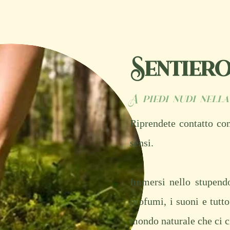
Sentiero
A piedi nudi nell
Riprendete contatto con
sensi.
Immersi nello stupendo
profumi, i suoni e tutt
mondo naturale che ci c