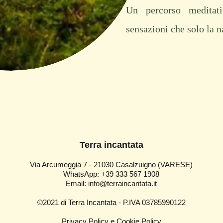
Un percorso meditati
sensazioni che solo la n
Terra incantata
Via Arcumeggia 7 -
21030 Casalzuigno (VAR
ESE)
WhatsApp: +39 333 567 1908
Email
:
info@terraincantata.it
©2021 di Terra Incantata -
P.IVA 03785990122
Privacy Policy e Cookie Policy