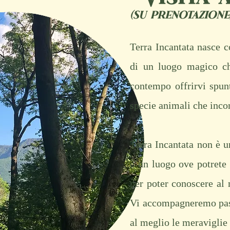
(su prenotazione
Terra Incantata nasce c
di un luogo magico ch
contempo offrirvi spunt
specie animali che incon
Terra Incantata non è u
è un luogo ove potrete 
per poter conoscere al 
Vi accompagneremo pas
al meglio le meraviglie 