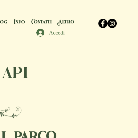
log
Info
Contatti
Altro
Accedi
 api
al parco