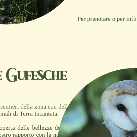
Per prenotare o per inf
e Gufesche
entieri della zona con delle guide
imali di Terra Incantata.
coperta delle bellezze della Nostra
nostro rapporto con la natura che ci