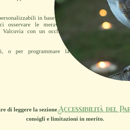
ersonalizzabili in base alle vostre
ci osservare le meraviglie che
la Valcuvia con un occhio (e un
ni, o per programmare la tua
Accessibilità del Pa
e di leggere la sezione
consigli e limitazioni in merito.