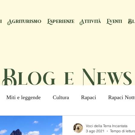
i
Agriturismo
Esperienze
Attività
Eventi
B
Blog e News
Miti e leggende
Cultura
Rapaci
Rapaci Nott
Mondo animale
La vita nel Parco
Animali selvati
Voci della Terra Incantata
3 ago 2021
Tempo di lettur