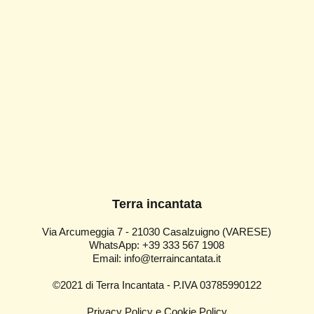
Terra incantata
Via Arcumeggia 7 -
21030 Casalzuigno (VAR
ESE)
WhatsApp: +39 333 567 1908
Email
:
info@terraincantata.it
©2021 di Terra Incantata -
P.IVA 03785990122
Privacy Policy e Cookie Policy