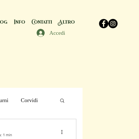
log
Info
Contatti
Altro
Accedi
urni
Corvidi
ci
a: 1 min